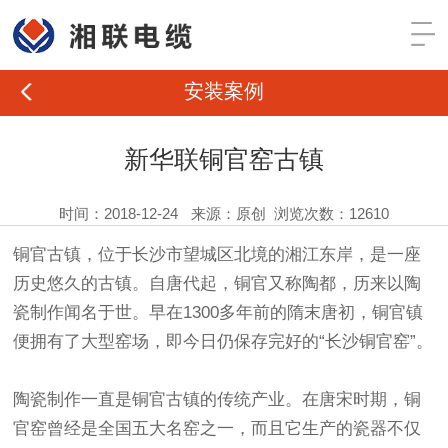
安装案例
新华联铜官窑古镇
时间：2018-12-24
来源：原创
浏览次数：12610
铜官古镇，位于长沙市望城区北境的湘江东岸，是一座
历史悠久的古镇。自唐代起，铜官又称陶都，历来以陶
瓷制作闻名于世。早在1300多年前的隋末唐初，铜官镇
便拥有了大型窑场，即今日仍保存完好的“长沙铜官窑”。
陶瓷制作一直是铜官古镇的传统产业。在唐宋时期，铜
官窑曾经是全国五大名窑之一，而且它生产的瓷器不仅