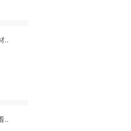
..
..