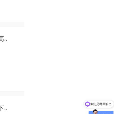
..
你们是哪里的？
..